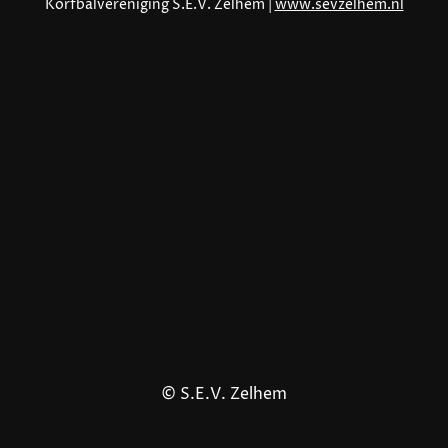
Korfbalvereniging S.E.V. Zelhem |
www.sevzelhem.nl
© S.E.V. Zelhem